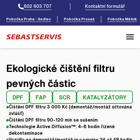
602 603 707
Kontaktní formulář
Pobočka Praha - Sedlec
Pobočka Prosek
Pobočka Mělník
Úvodní stránka
Ekologické čištění filtru
Služby
pevných částic
Ceník
DPF
FAP
SCR
KATALYZÁTORY
Pro servisy
Čištění DPF filtru 3 000 Kč (demontáž/montáž účtována
zvlášť)
Čištění DPF filtru 90–120 min se sušením
Technologie Active Diffusion™: 4–6 hodin řízené
Kontakty
dekontaminace
Vozidlo na demontáž/montáž je v servisu 24 až 48 hodin